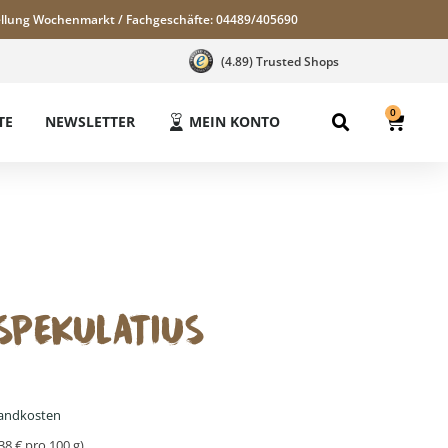
llung Wochenmarkt / Fachgeschäfte: 04489/405690
(4.89) Trusted Shops
0
TE
NEWSLETTER
MEIN KONTO
SPEKULATIUS
andkosten
,38
€
pro 100 g)