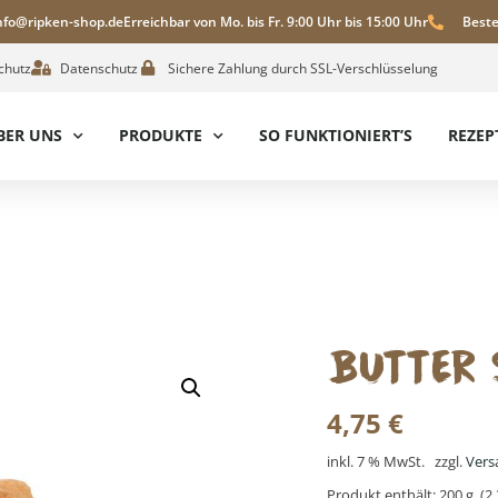
info@ripken-shop.de
Erreichbar von Mo. bis Fr. 9:00 Uhr bis 15:00 Uhr
Beste
chutz
Datenschutz
Sichere Zahlung durch SSL-Verschlüsselung
BER UNS
PRODUKTE
SO FUNKTIONIERT’S
REZEP
BUTTER 
4,75
€
inkl. 7 % MwSt.
zzgl.
Vers
Produkt enthält: 200
g
(
2