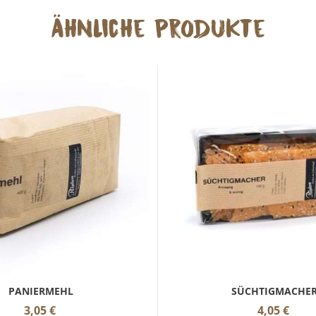
Ähnliche Produkte
PANIERMEHL
SÜCHTIGMACHE
3,05
€
4,05
€