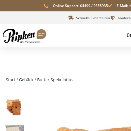
Online Support: 04499 / 9358935
E-Mail: 
Schnelle Lieferzeiten
Käufers
Ü
Start
/
Gebäck
/ Butter Spekulatius